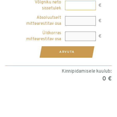
Võlgniku neto
€
sissetulek
Absoluutselt
€
mittearestitav osa
Üldkorras
€
mittearestitav osa
ARVUTA
Kinnipidamisele kuulub:
0 €