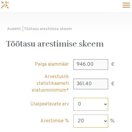
Avaleht
| Töötasu arestimise skeem
Töötasu arestimise skeem
€
Palga alammäär
Arvestuslik
€
statistikaameti
elatusmiinimum*
Ülalpeetavate arv
%
Arestimise %